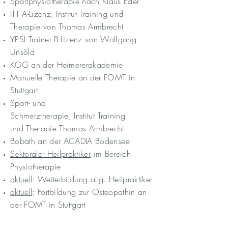
Sportphysiotherapie nach Klaus Eder
ITT A-Lizenz, Institut Training und
Therapie von
Thomas Armbrecht
YPSI Trainer B-Lizenz von Wolfgang
Unsöld
KGG an der Heimerera
kademie
Manuelle Therapie an der FOMT in
Stuttgart
Sport- und
Schmerztherapie,
Institut
Training
und
Therapie
Thomas
Armbrecht
Bobath an der ACADIA Bodensee
Sektoraler Heilpraktiker
im Bereich
Physiotherapie
aktuell
: Weiterbildung allg. Heilpraktiker
aktuell
: Fortbildung zur Osteopathin an
der FOMT in Stuttgart